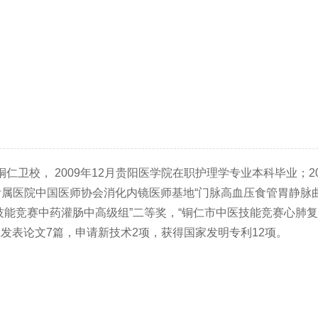
仁卫校， 2009年12月贵阳医学院在职护理学专业本科毕业；2
附属医院中国医师协会消化内镜医师基地“门脉高血压食管胃静脉曲
能竞赛中药灌肠中高级组”二等奖，“铜仁市中医技能竞赛心肺复苏
发表论文7篇，申请新技术2项，获得国家发明专利12项。