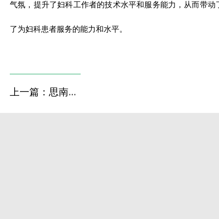
气氛，提升了妇科工作者的技术水平和服务能力，从而带动
了为妇科患者服务的能力和水平。
上一篇：思南县人民医院经脐单孔腹腔镜成功救治87岁卵巢肿瘤蒂扭转患者
下一篇：铜仁市2024年基层医院全科医学能力提升培训会召开