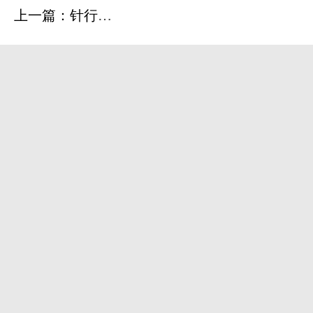
上一篇：针行无痕—留置针维护与拔除的优雅演译
下一篇：卧床患者翻身扣背法