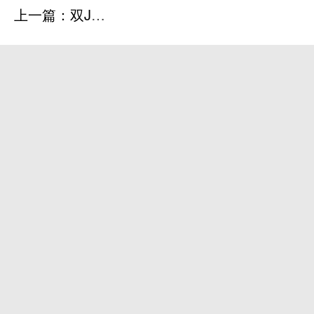
上一篇：双J导管健康教育
下一篇：如何经空肠营养管注食及如何做好管路的维护？